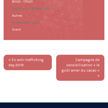
8h00 - 17h00
Catégorie d’Évènement:
Autres
Évènement Tags:
Event
«
EU anti-trafficking
Campagne de
day 2019
sensibilisation « le
goût amer du cacao »
»