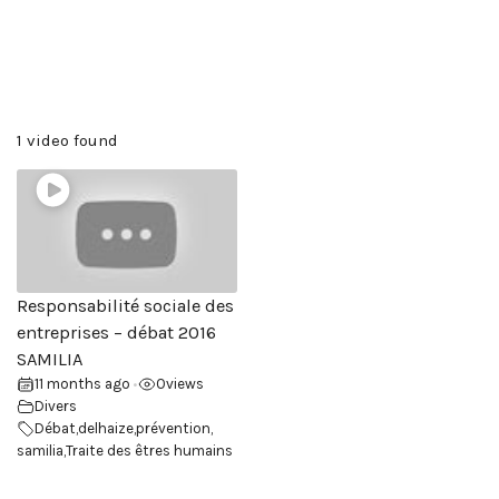
1 video found
Responsabilité sociale des
entreprises – débat 2016
SAMILIA
11 months ago
0
views
•
Divers
Débat
,
delhaize
,
prévention
,
samilia
,
Traite des êtres humains