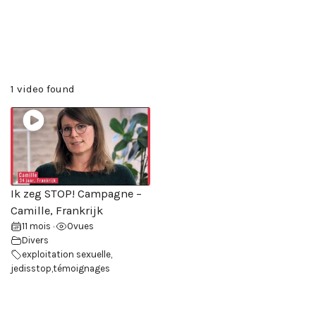
1 video found
Ik zeg STOP! Campagne –
Camille, Frankrijk
11 mois
0
vues
•
Divers
exploitation sexuelle
,
jedisstop
,
témoignages