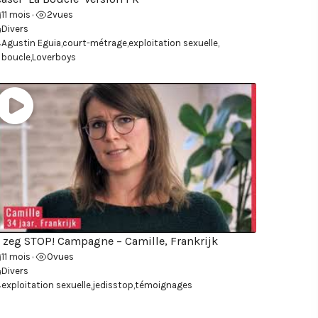
11 mois
2
vues
•
Divers
Agustin Eguia
,
court-métrage
,
exploitation sexuelle
,
 boucle
,
Loverboys
k zeg STOP! Campagne – Camille, Frankrijk
11 mois
0
vues
•
Divers
exploitation sexuelle
,
jedisstop
,
témoignages