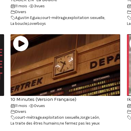
11 mois
3
vues
•
Divers
Agustin Eguia
,
court-métrage
,
exploitation sexuelle
,
La boucle
,
Loverboys
La
10 Minutes (Version Française)
I
11 mois
0
vues
•
Divers
court-métrage
,
exploitation sexuelle
,
Jorge León
,
La traite des êtres humains
,
ne fermez pas les yeux