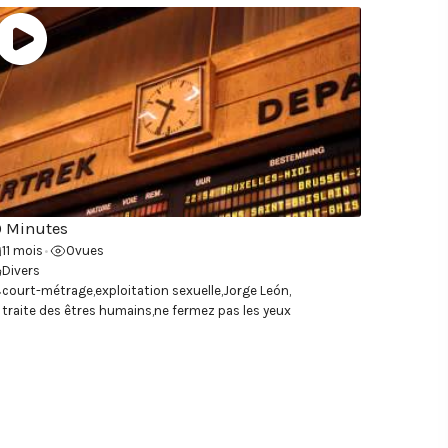
0 Minutes
11 mois
0
vues
•
Divers
court-métrage
,
exploitation sexuelle
,
Jorge León
,
 traite des êtres humains
,
ne fermez pas les yeux