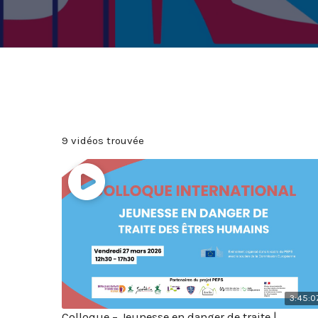
9 vidéos trouvée
3:45:0
Colloque – Jeunesse en danger de traite |