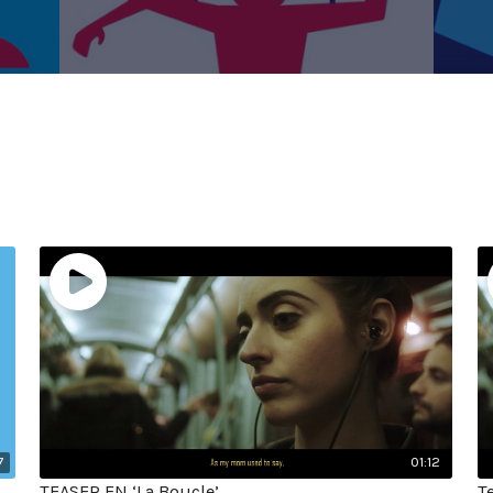
7
01:12
TEASER EN ‘La Boucle’
T