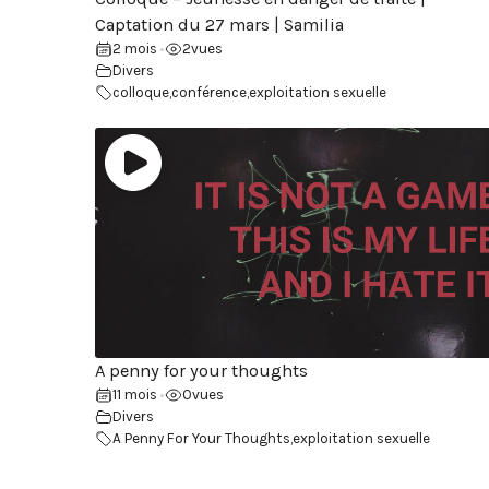
Captation du 27 mars | Samilia
2 mois
2
vues
•
Divers
colloque
,
conférence
,
exploitation sexuelle
A penny for your thoughts
11 mois
0
vues
•
Divers
A Penny For Your Thoughts
,
exploitation sexuelle