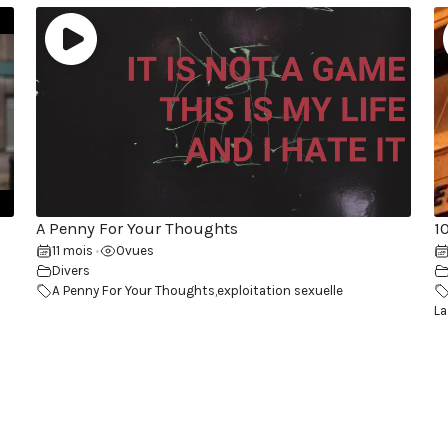
A Penny For Your Thoughts
1
11 mois
0
vues
•
Divers
A Penny For Your Thoughts
,
exploitation sexuelle
La