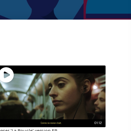
01:12
easer ‘La Boucle’ version FR