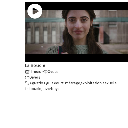
La Boucle
11 mois
0
vues
•
Divers
Agustin Eguia
,
court-métrage
,
exploitation sexuelle
,
La boucle
,
Loverboys