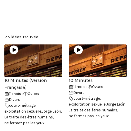
2 vidéos trouvée
10 Minutes (Version
10 Minutes
Française)
11 mois
0
vues
•
Divers
11 mois
0
vues
•
court-métrage
,
Divers
exploitation sexuelle
,
Jorge León
,
court-métrage
,
La traite des êtres humains
,
exploitation sexuelle
,
Jorge León
,
ne fermez pas les yeux
La traite des êtres humains
,
ne fermez pas les yeux