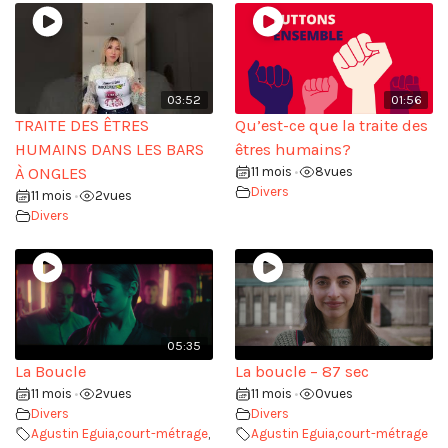
03:52
01:56
TRAITE DES ÊTRES
Qu’est-ce que la traite des
HUMAINS DANS LES BARS
êtres humains?
À ONGLES
11 mois
8
vues
•
Divers
11 mois
2
vues
•
Divers
05:35
La Boucle
La boucle – 87 sec
11 mois
2
vues
11 mois
0
vues
•
•
Divers
Divers
Agustin Eguia
,
court-métrage
,
Agustin Eguia
,
court-métrage