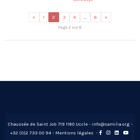
«
1
2
3
4
…
6
»
Page 2 sur 6
Chaussée de Saint Job 719 1180 Uccle -
info@samilia.org
-
+32 (0)2 733 00 94 -
Mentions légales
-