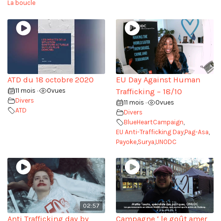
La boucle
ATD du 18 octobre 2020
EU Day Against Human
11 mois
0
vues
Trafficking – 18/10
•
Divers
11 mois
0
vues
•
ATD
Divers
BlueHeartCampaign
,
EU Anti-Trafficking Day
,
Pag-Asa
,
Payoke
,
Surya
,
UNODC
02:57
Anti Trafficking day by
Campagne ‘ le goût amer