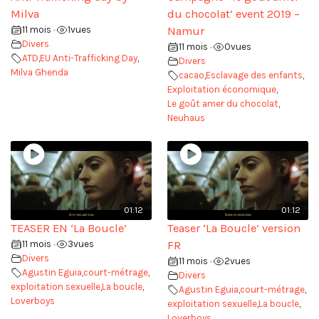
Milva
du chocolat’ event 2019 –
11 mois
1
vues
Namur
•
Divers
11 mois
0
vues
•
ATD
,
EU Anti-Trafficking Day
,
Divers
Milva Ghenda
cacao
,
Esclavage des enfants
,
Exploitation économique
,
Le goût amer du chocolat
,
Neuhaus
01:12
01:12
TEASER EN ‘La Boucle’
Teaser ‘La Boucle’ version
11 mois
3
vues
FR
•
Divers
11 mois
2
vues
•
Agustin Eguia
,
court-métrage
,
Divers
exploitation sexuelle
,
La boucle
,
Agustin Eguia
,
court-métrage
,
Loverboys
exploitation sexuelle
,
La boucle
,
Loverboys