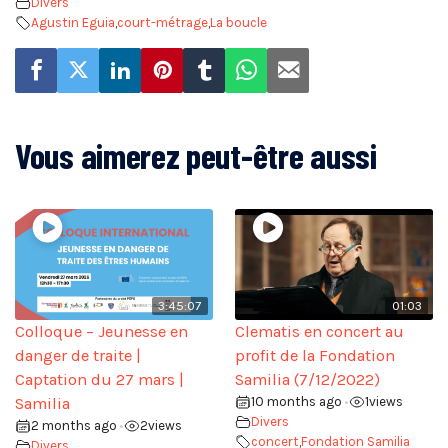
Divers
Agustin Eguia
,
court-métrage
,
La boucle
Vous aimerez peut-être aussi
3:45:07
01:03
Colloque – Jeunesse en
Clematis en concert au
danger de traite |
profit de la Fondation
Captation du 27 mars |
Samilia (7/12/2022)
Samilia
10 months ago
1
views
•
Divers
2 months ago
2
views
•
concert
,
Fondation Samilia
Divers