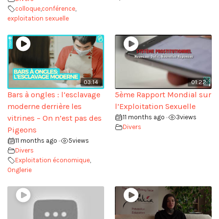
colloque
,
conférence
,
exploitation sexuelle
03:14
01:22
Bars à ongles : l’esclavage
5ème Rapport Mondial sur
moderne derrière les
l’Exploitation Sexuelle
vitrines – On n’est pas des
11 months ago
3
views
•
Divers
Pigeons
11 months ago
5
views
•
Divers
Exploitation économique
,
Onglerie