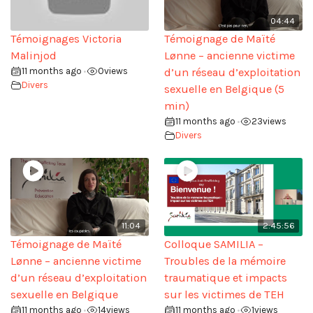
04:44
Témoignages Victoria
Témoignage de Maïté
Malinjod
Lønne – ancienne victime
11 months ago
0
views
d’un réseau d’exploitation
•
Divers
sexuelle en Belgique (5
min)
11 months ago
23
views
•
Divers
11:04
2:45:56
Témoignage de Maïté
Colloque SAMILIA –
Lønne – ancienne victime
Troubles de la mémoire
d’un réseau d’exploitation
traumatique et impacts
sexuelle en Belgique
sur les victimes de TEH
11 months ago
14
views
11 months ago
1
views
•
•