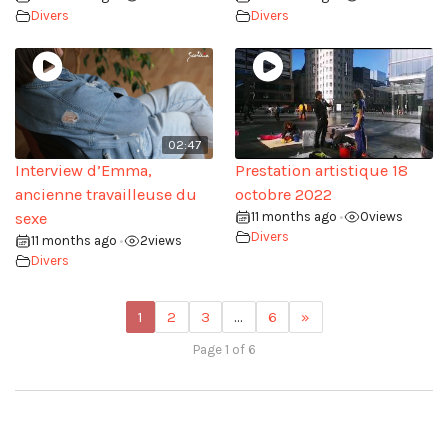
Divers
Divers
02:47
Interview d’Emma,
Prestation artistique 18
ancienne travailleuse du
octobre 2022
sexe
11 months ago
0
views
•
Divers
11 months ago
2
views
•
Divers
1
2
3
…
6
»
Page 1 of 6