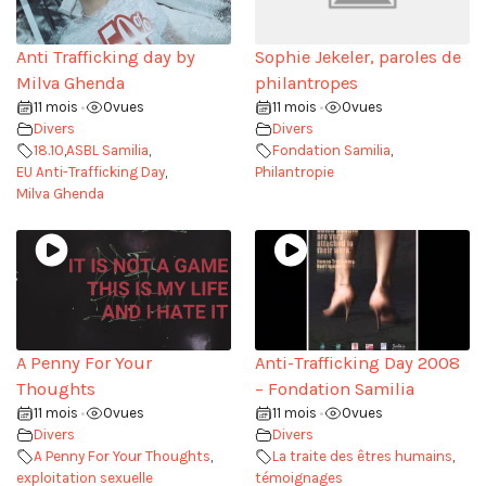
Anti Trafficking day by
Sophie Jekeler, paroles de
Milva Ghenda
philantropes
11 mois
0
vues
11 mois
0
vues
•
•
Divers
Divers
18.10
,
ASBL Samilia
,
Fondation Samilia
,
EU Anti-Trafficking Day
,
Philantropie
Milva Ghenda
A Penny For Your
Anti-Trafficking Day 2008
Thoughts
– Fondation Samilia
11 mois
0
vues
11 mois
0
vues
•
•
Divers
Divers
A Penny For Your Thoughts
,
La traite des êtres humains
,
exploitation sexuelle
témoignages