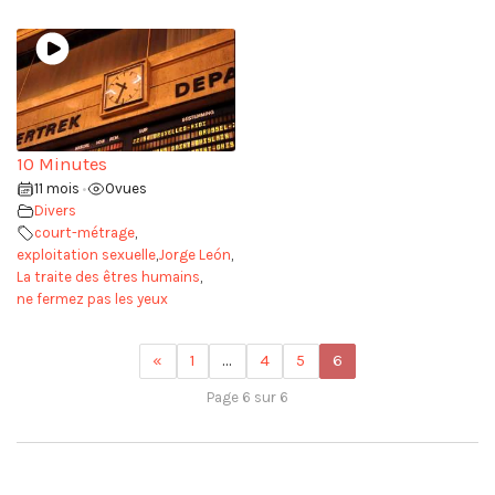
10 Minutes
11 mois
0
vues
•
Divers
court-métrage
,
exploitation sexuelle
,
Jorge León
,
La traite des êtres humains
,
ne fermez pas les yeux
«
1
…
4
5
6
Page 6 sur 6