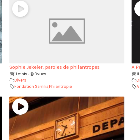
Sophie Jekeler, paroles de philantropes
A P
11 mois
0
vues
1
•
Divers
D
Fondation Samilia
,
Philantropie
A