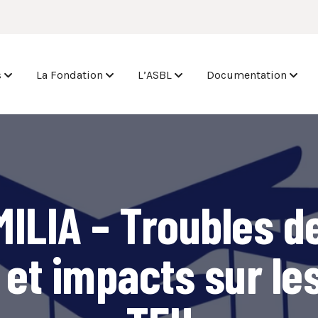
s
La Fondation
L’ASBL
Documentation
MILIA – Troubles d
et impacts sur le