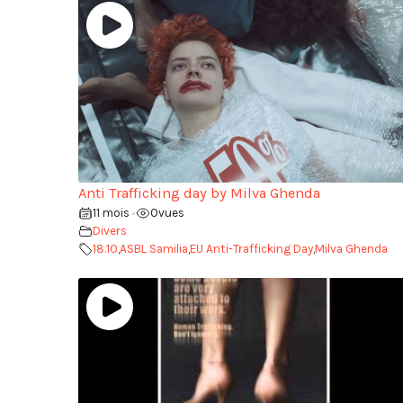
Anti Trafficking day by Milva Ghenda
11 mois
0
vues
•
Divers
18.10
,
ASBL Samilia
,
EU Anti-Trafficking Day
,
Milva Ghenda