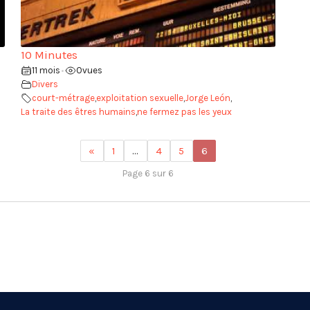
10 Minutes
11 mois
0
vues
•
Divers
court-métrage
,
exploitation sexuelle
,
Jorge León
,
La traite des êtres humains
,
ne fermez pas les yeux
«
1
…
4
5
6
Page 6 sur 6