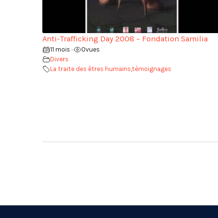
Anti-Trafficking Day 2008 – Fondation Samilia
11 mois
0
vues
•
Divers
La traite des êtres humains
,
témoignages