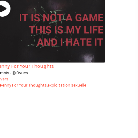
enny For Your Thoughts
1 mois
0
vues
•
ivers
 Penny For Your Thoughts
,
exploitation sexuelle