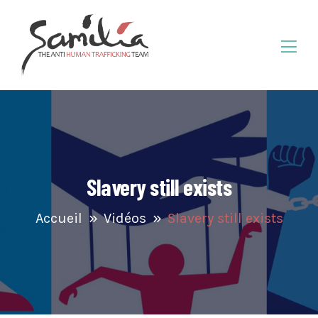
Slavery still exists
Accueil
Vidéos
Slavery still exists