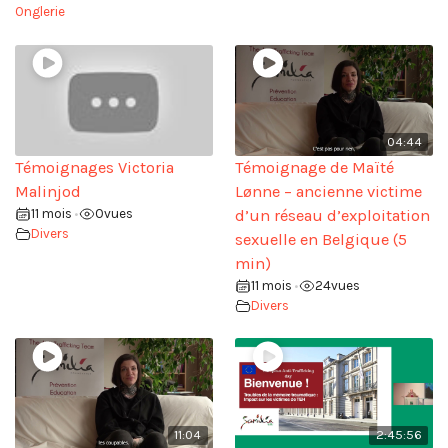
Onglerie
04:44
Témoignages Victoria
Témoignage de Maïté
Malinjod
Lønne – ancienne victime
11 mois
0
vues
d’un réseau d’exploitation
•
Divers
sexuelle en Belgique (5
min)
11 mois
24
vues
•
Divers
11:04
2:45:56