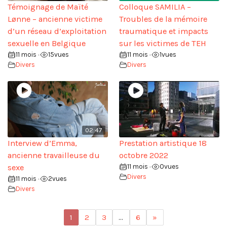
Témoignage de Maïté
Colloque SAMILIA –
Lønne – ancienne victime
Troubles de la mémoire
d’un réseau d’exploitation
traumatique et impacts
sexuelle en Belgique
sur les victimes de TEH
11 mois
15
vues
11 mois
1
vues
•
•
Divers
Divers
02:47
Interview d’Emma,
Prestation artistique 18
ancienne travailleuse du
octobre 2022
sexe
11 mois
0
vues
•
Divers
11 mois
2
vues
•
Divers
1
2
3
…
6
»