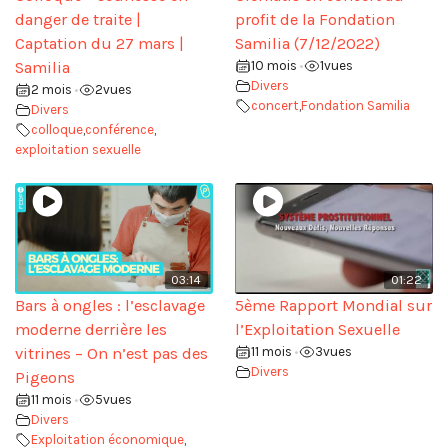
danger de traite |
profit de la Fondation
Captation du 27 mars |
Samilia (7/12/2022)
Samilia
10 mois
1
vues
•
Divers
2 mois
2
vues
•
concert
,
Fondation Samilia
Divers
colloque
,
conférence
,
exploitation sexuelle
03:14
01:22
Bars à ongles : l’esclavage
5ème Rapport Mondial sur
moderne derrière les
l’Exploitation Sexuelle
vitrines – On n’est pas des
11 mois
3
vues
•
Divers
Pigeons
11 mois
5
vues
•
Divers
Exploitation économique
,