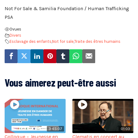
Not For Sale & Samilia Foundation / Human Trafficking
PSA
0
vues
Divers
Esclavage des enfants
,
Not for sale
,
Traite des êtres humains
Vous aimerez peut-être aussi
3:45:07
01:03
Colloque – Jeunesse en
Clematis en concert au