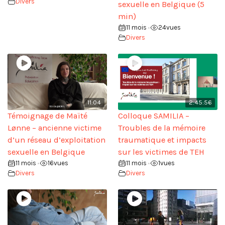
Divers
sexuelle en Belgique (5
min)
11 mois
24
vues
•
Divers
11:04
2:45:56
Témoignage de Maïté
Colloque SAMILIA –
Lønne – ancienne victime
Troubles de la mémoire
d’un réseau d’exploitation
traumatique et impacts
sexuelle en Belgique
sur les victimes de TEH
11 mois
16
vues
11 mois
1
vues
•
•
Divers
Divers