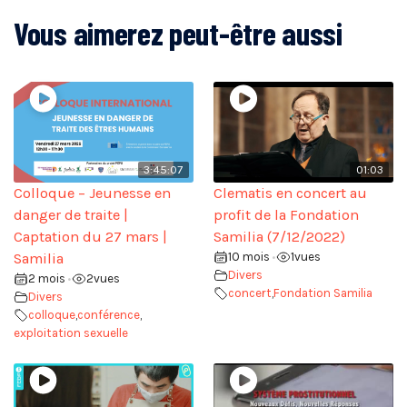
Vous aimerez peut-être aussi
3:45:07
01:03
Colloque – Jeunesse en
Clematis en concert au
danger de traite |
profit de la Fondation
Captation du 27 mars |
Samilia (7/12/2022)
Samilia
10 mois
1
vues
•
Divers
2 mois
2
vues
•
concert
,
Fondation Samilia
Divers
colloque
,
conférence
,
exploitation sexuelle