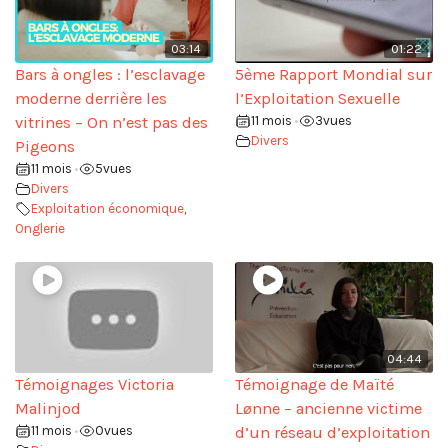
03:14
01:22
Bars à ongles : l’esclavage
5ème Rapport Mondial sur
moderne derrière les
l’Exploitation Sexuelle
vitrines – On n’est pas des
11 mois
3
vues
•
Divers
Pigeons
11 mois
5
vues
•
Divers
Exploitation économique
,
Onglerie
04:44
Témoignages Victoria
Témoignage de Maïté
Malinjod
Lønne – ancienne victime
11 mois
0
vues
d’un réseau d’exploitation
•