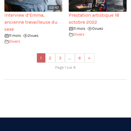
02:47
Interview d’Emma,
Prestation artistique 18
ancienne travailleuse du
octobre 2022
sexe
11 mois
0
vues
•
Divers
11 mois
2
vues
•
Divers
1
2
3
…
6
»
Page 1 sur 6