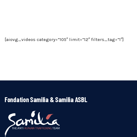
[aiovg_videos category=”105″ limit=”12″ filters_tag=”1″]
Fondation Samilia & Samilia ASBL